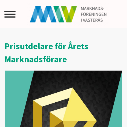
Prisutdelare för Årets
Marknadsförare